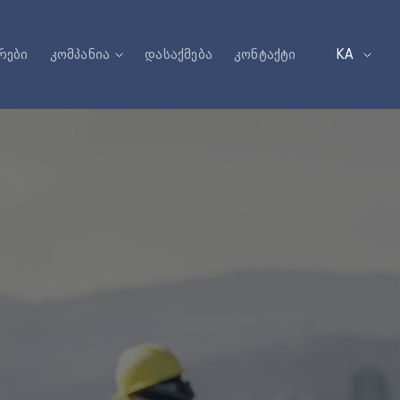
რები
კომპანია
დასაქმება
კონტაქტი
KA