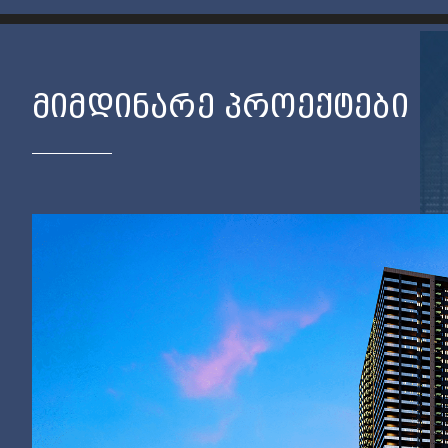
ᲛᲘᲛᲓᲘᲜᲐᲠᲔ ᲞᲠᲝᲔᲥᲢᲔᲑᲘ