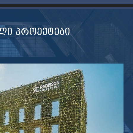
ᲚᲘ ᲞᲠᲝᲔᲥᲢᲔᲑᲘ