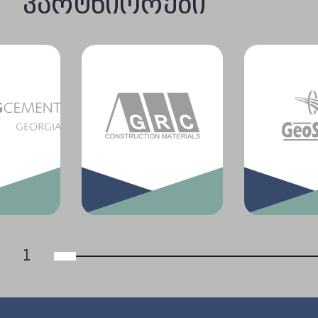
ᲞᲐᲠᲢᲜᲘᲝᲠᲔᲑᲘ
1