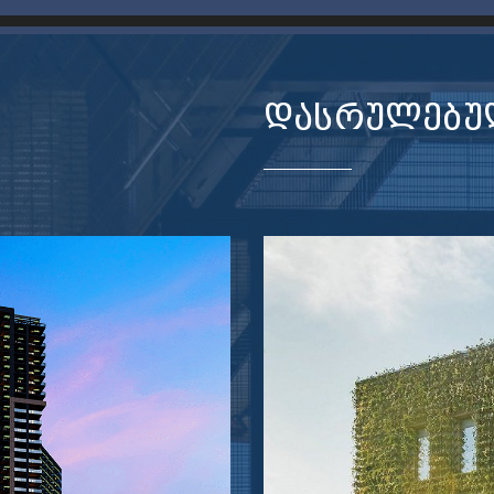
ᲓᲐᲡᲠᲣᲚᲔᲑᲣ