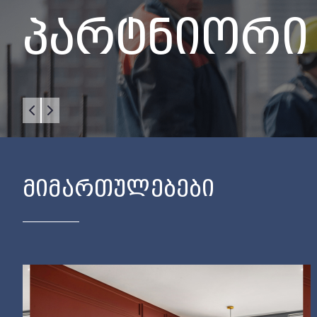
ᲞᲐᲠᲢᲜᲘᲝᲠᲘ
ᲛᲘᲛᲐᲠᲗᲣᲚᲔᲑᲔᲑᲘ