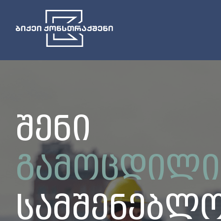
ᲨᲔᲜᲘ
ᲒᲐᲛᲝᲪᲓᲘᲚᲘ
ᲡᲐᲛᲨᲔᲜᲔᲑᲚ