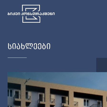
ᲡᲘᲐᲮᲚᲔᲔᲑᲘ