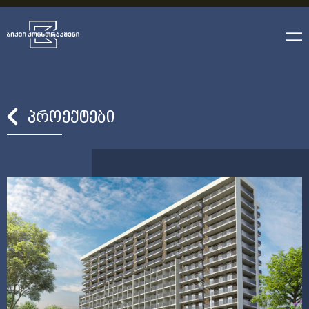
ᲞᲠᲝᲔᲥᲢᲔᲑᲘ